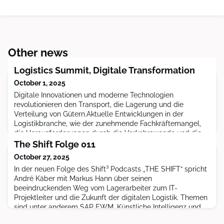
Other news
Logistics Summit, Digitale Transformation
October 1, 2025
Digitale Innovationen und moderne Technologien
revolutionieren den Transport, die Lagerung und die
Verteilung von Gütern.Aktuelle Entwicklungen in der
Logistikbranche, wie der zunehmende Fachkräftemangel,
die Herausforderungen durch die Verkehrswende und die
wachsende Bedeutung nachhaltiger Lieferketten,
The Shift Folge 011
verdeutlichen, wie dringend neue und innovative Lösungen
October 27, 2025
benötigt werden.
In der neuen Folge des Shift³ Podcasts „THE SHIFT“ spricht
André Käber mit Markus Hann über seinen
beeindruckenden Weg vom Lagerarbeiter zum IT-
Projektleiter und die Zukunft der digitalen Logistik. Themen
sind unter anderem SAP EWM, Künstliche Intelligenz und
die Bedeutung von Wertschätzung in der Führung. Jetzt